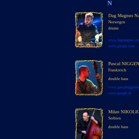
N
Dag Magnus 
Norwegen
drums
x
www.dagmagnus.c
www.google.xom
Pascal NIGG
Frankreich
x
double bass
x
x
www.pascalniggenk
www.google.de
Milan NIKOLI
Serbien
x
double bass
x
x