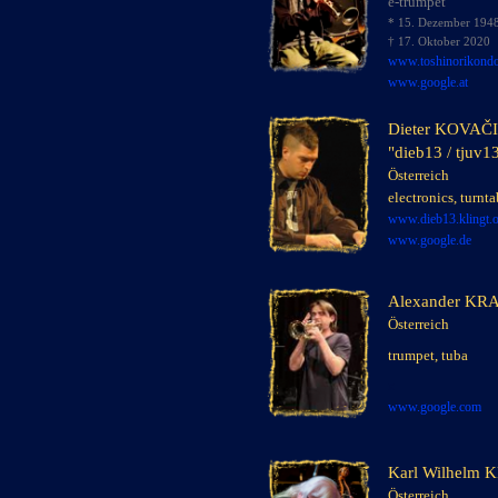
e-
trumpet
* 15. Dezember 194
† 17. Oktober 2020
www.
toshinorikond
www.google.
at
Dieter KOVAČ
"dieb13 / tjuv1
Österreich
x
electronics, turnta
www.dieb13.klingt.
www.google.de
Alexander K
Österreich
x
trumpet, tuba
x
x
www.google.com
Karl Wilhelm
Österreich