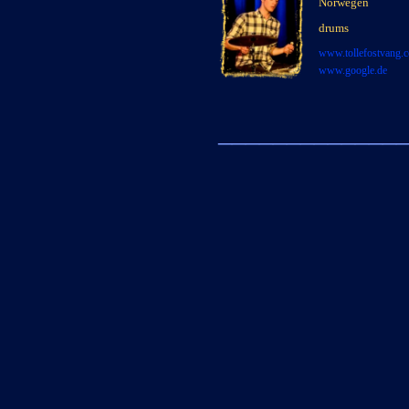
Norwegen
x
drums
x
www.
tollefostvang.
www.google.de
_____________