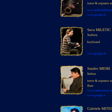
tenor & soprano 
www.andymiddleton
www.google.de
Sava MILETIC
Serbien
x
keyboard
x
x
www.google.de
Sandro MIORI
Italien
x
x
tenor & soprano 
flute
www.sandromiori.c
www.google.
at
Gabriele MITE