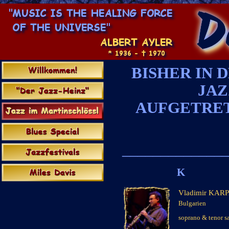
BISHER IN 
x
JAZ
AUFGETRET
x
_____________
K
Vladimir KA
Bulgarien
x
soprano & tenor 