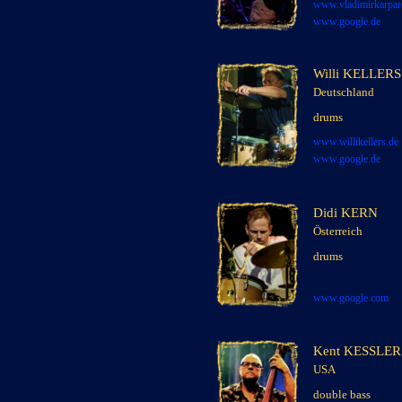
www.
vladimirkarpa
www.google.de
Willi KELLERS
Deutschland
x
drums
www.willikellers.de
www.google.de
Didi KERN
Österreich
x
drums
x
x
www.google.com
Kent KESSLER
USA
x
double bass
x