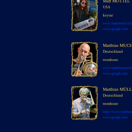
Matt MOTTEL
USA
x
xxx
keytar
xxx
xxx
www.mattmottel.inf
www.google.com
Matthias MUC
Deutschland
trombone
x
www.matthiasmuche
www.google.com
Matthias MÜL
Deutschland
x
trombone
x
x
https://
www.matthias
www.google.com