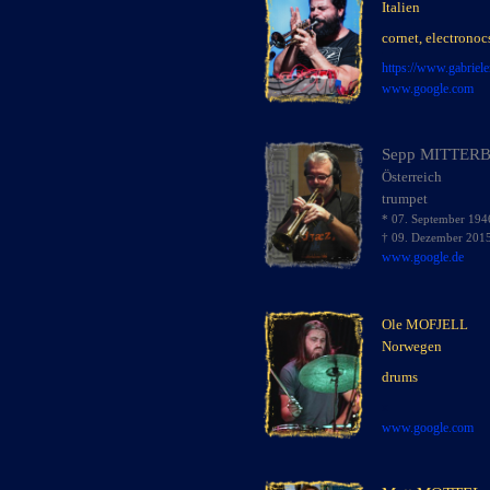
Italien
x
cornet, electronoc
x
https://www.
gabriele
www.google.com
Sepp MITTER
Österreich
x
trumpet
x
* 07. September 194
† 09. Dezember 201
www.google.de
Ole MOFJELL
Norwegen
x
drums
x
x
www.google.com