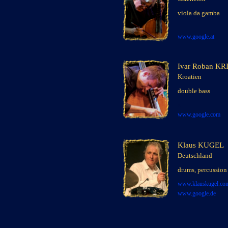
x
viola da gamba
n
www.googl
e.at
Ivar Roban KR
Kroatien
x
double bass
x
x
www.google.com
Klaus KUGEL
Deutschland
x
drums, percussion
x
www.klauskugel.co
www.google.de