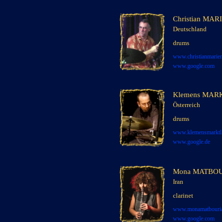
Christian MAR
Deutschland
x
drums
x
www.christianmarie
www.google.com
Klemens MAR
Österreich
x
x
drums
x
x
www.klemensmarktl
www.google.de
Mona MATBOU
Iran
x
clarinet
x
www.monamatbouri
www.google.com