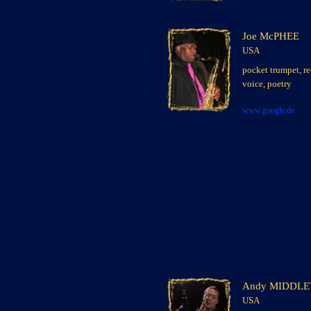
Joe McPHEE
USA
x
x
pocket trumpet, r
voice, poetry
www.google.de
Andy MIDDL
USA
x