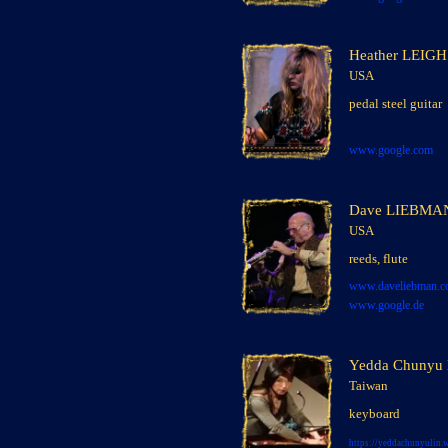
Heather LEIGH
USA
x
xxx
pedal steel guitar
xxx
xxx
x
www.google.com
Dave LIEBMA
USA
x
reeds, flute
x
www.daveliebman.
www.google.de
Yedda Chunyu
Taiwan
x
keyboard
x
https://yeddachunyulin.