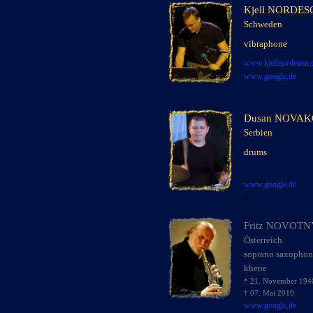
Kjell NORDE
Schweden
x
vibraphone
x
x
www.kjellnordeson
www.google.de
Dusan NOVA
Serbien
x
drums
x
x
www.google.de
x
Fritz NOVOTN
Österreich
x
soprano saxophone
khene
* 21. November 194
† 07. Mai 2019
www.google.de