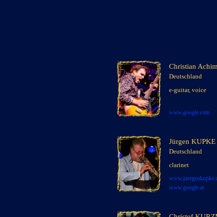
Christian Ach
Deutschland
x
xxx
e-
guitar, voice
xxx
xxx
www.google.com
Jürgen KUPKE
Deutschland
x
xxx
clarinet
xxx
xxx
www.juergenkupke.
www.google.
at
Christof KU