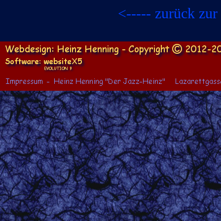
<-
-
-
-
-
zurück zur 