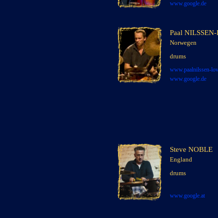
www.google.de
Paal NILSSEN-
Norwegen
x
drums
x
www.paalnilssen-
lo
www.google.de
Steve NOBLE
England
x
xxx
drums
xxx
xxx
www.google.
at