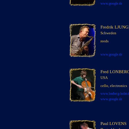
www.google.de
Fredrik LJUN
Schweden
x
reeds
x
x
www.google.
de
Fred LONBER
USA
x
cello, electronics
x
www.lonberg-
holm.
www.google.de
Paul LOVENS