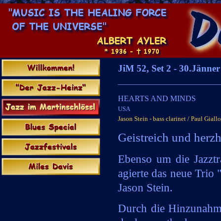
JiM 52, Set 2 -
30.Jänner
__________________________
HEARTS AND MINDS
USA
Jason Stein -
bass clarinet / Paul Giall
Geistreich und herzh
Ebenso um die Jazztra
agierte das neue Trio 
Jason Stein.
x
x
Durch die Hinzunahme