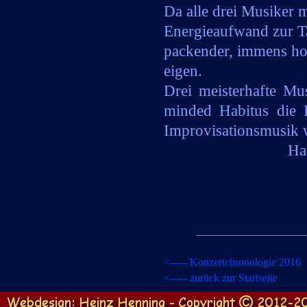
Da alle drei Musiker 
Energieaufwand zur Ta
packender, immens hoh
eigen.
Drei meisterhafte Mu
minded Habitus die F
Improvisationsmusik w
Ha
x
____________________
<-
-
-
-
-
Konzertchronologie 20
16
<-
-
-
-
-
zurück zur Startseite