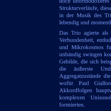
doch unorthodoxeres 
Strukturverläufe, dies
in der Musik des Tr
lebendig und momentha
x
Das Trio agierte als
Verbundenheit, entlu
und Mikrokosmos fus
unbändig swingen konn
Gebilde, die sich bei
die äußerste Uml
Aggregatzustände di
wofür Paul Giallor
Akkordfolgen hauptv
komplexen Unisonob
formierten.
x
x